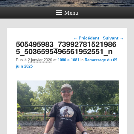
Menu
Navigation dans les
← Précédent
Suivant →
505495983_73992781521986
images
5_5036595496561952551_n
Publié
2 janvier 2026
at
1080 × 1081
in
Ramassage du 09
juin 2025