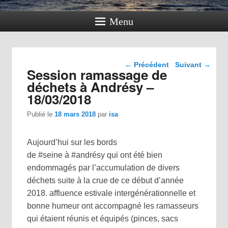
Menu
Navigation dans les
←
Précédent
Suivant
→
Session ramassage de
articles
déchets à Andrésy –
18/03/2018
Publié le
18 mars 2018
par
isa
Aujourd’hui sur les bords
de
#
seine
à
#
andrésy
qui ont été bien
endommagés par l’accumulation de divers
déchets suite à la crue de
ce début d’année
2018. affluence estivale intergénérationnelle et
bonne humeur ont accompagné les ramasseurs
qui étaient réunis et équipés (pinces, sacs