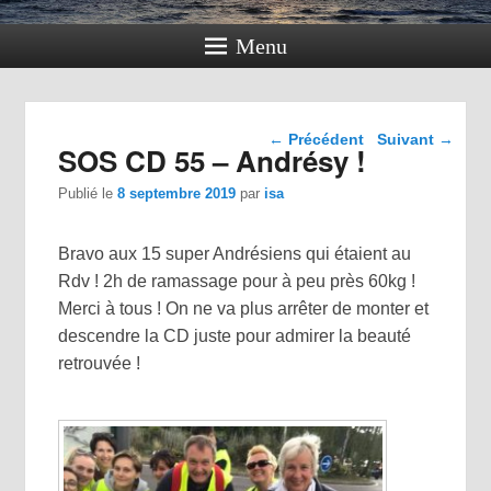
Menu
Navigation dans les
←
Précédent
Suivant
→
SOS CD 55 – Andrésy !
articles
Publié le
8 septembre 2019
par
isa
Bravo aux 15 super Andrésiens qui étaient au
Rdv ! 2h de ramassage pour à peu près 60kg !
Merci à tous ! On ne va plus arrêter de monter et
descendre la CD juste pour admirer la beauté
retrouvée !