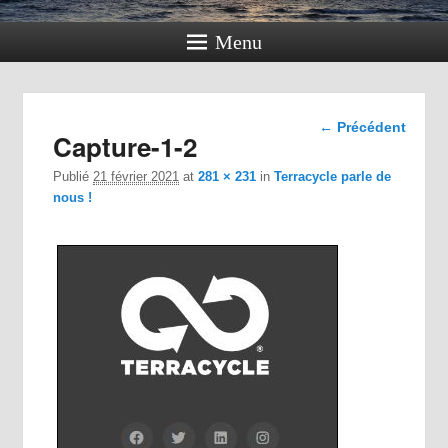
Menu
Navigation
← Précédent
Capture-1-2
dans les
images
Publié
21 février 2021
at
281 × 231
in
Terracycle parle de
nous !