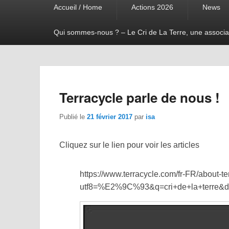
Accueil / Home
Actions 2026
News
menu
Qui sommes-nous ? – Le Cri de La Terre, une associa
Terracycle parle de nous !
Publié le
21 février 2017
par
isa
Cliquez sur le lien pour voir les articles
https://www.terracycle.com/fr-FR/about-t
utf8=%E2%9C%93&q=cri+de+la+terre&d