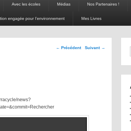
Avec les écoles
Médias
Nos Partenaires !
tion engagée pour l’environnement
Mes Livres
Navigation dans les
←
Précédent
Suivant
→
articles
erracycle/news?
ate=&commit=Rechercher