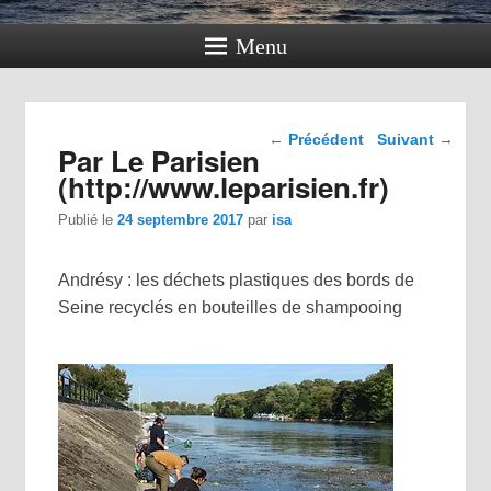
Menu
Navigation dans les
←
Précédent
Suivant
→
Par Le Parisien
articles
(http://www.leparisien.fr)
Publié le
24 septembre 2017
par
isa
Andrésy : les déchets plastiques des bords de
Seine recyclés en bouteilles de shampooing