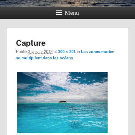
Menu
Navig
Capture
dan
im
Publié
3 janvier 2018
at
300 × 201
in
Les zones mortes
se multiplient dans les océans