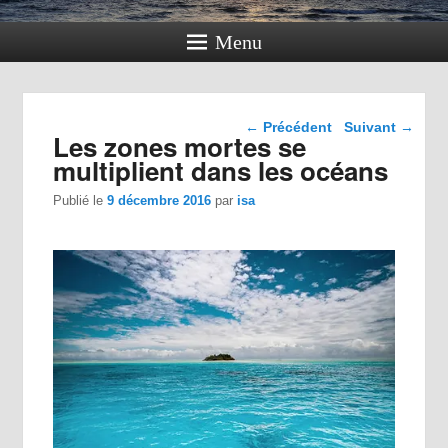
Menu
Navigation dans les
←
Précédent
Suivant
→
Les zones mortes se
articles
multiplient dans les océans
Publié le
9 décembre 2016
par
isa