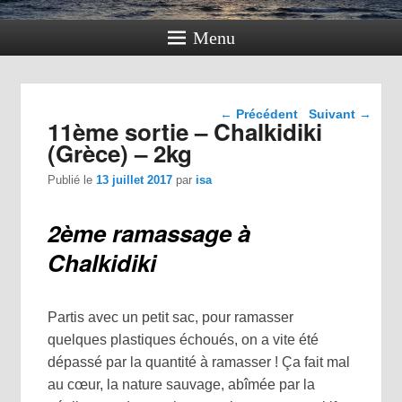
Menu
Navigation dans les
←
Précédent
Suivant
→
11ème sortie – Chalkidiki
articles
(Grèce) – 2kg
Publié le
13 juillet 2017
par
isa
2ème ramassage à
Chalkidiki
Partis avec un petit sac, pour ramasser
quelques plastiques échoués, on a vite été
dépassé par la quantité à ramasser ! Ça fait mal
au cœur, la nature sauvage, abîmée par la