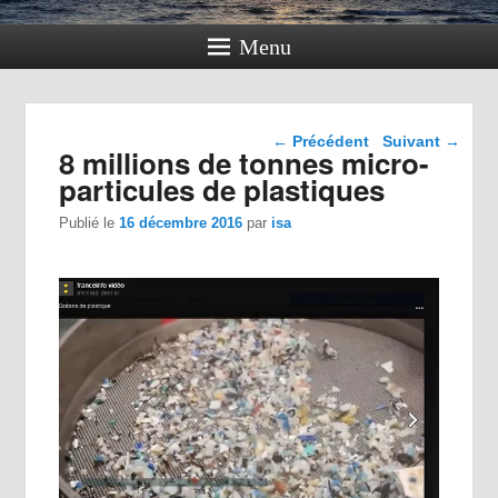
Menu
Navigation dans les
←
Précédent
Suivant
→
8 millions de tonnes micro-
articles
particules de plastiques
Publié le
16 décembre 2016
par
isa