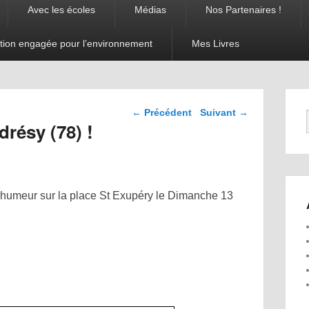
Avec les écoles
Médias
Nos Partenaires !
tion engagée pour l’environnement
Mes Livres
Navigation dans les
←
Précédent
Suivant
→
articles
résy (78) !
 humeur sur la place St Exupéry le Dimanche 13