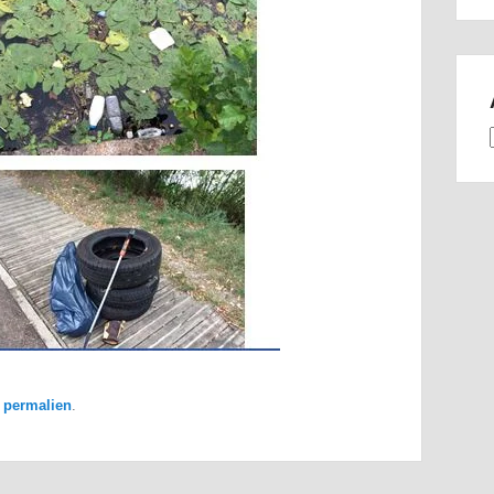
e
permalien
.