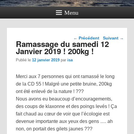
Menu
Navigation dans les
←
Précédent
Suivant
→
Ramassage du samedi 12
articles
Janvier 2019 ! 200kg !
Publié le
12 janvier 2019
par
isa
Merci aux 7 personnes qui ont ramassé le long
de la CD 55 ! Malgré une petite bruine, 200kg
ont été enlevé de la nature !
?
?
?
Nous avons eu beaucoup d’encouragements,
des coups de klaxonne et des poings levés ! Ça
fait chaud au cœur de voir que l’écologie est
devenue importante aux yeux des gens …. ah
non, on portait des gilets jaunes
?
?
?