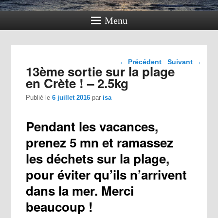
Menu
Navigation dans les
←
Précédent
Suivant
→
13ème sortie sur la plage
articles
en Crète ! – 2.5kg
Publié le
6 juillet 2016
par
isa
Pendant les vacances,
prenez 5 mn et ramassez
les déchets sur la plage,
pour éviter qu’ils n’arrivent
dans la mer. Merci
beaucoup !