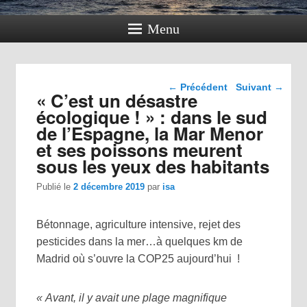
Menu
Navigation dans les
←
Précédent
Suivant
→
« C’est un désastre
articles
écologique ! » : dans le sud
de l’Espagne, la Mar Menor
et ses poissons meurent
sous les yeux des habitants
Publié le
2 décembre 2019
par
isa
Bétonnage, agriculture intensive, rejet des
pesticides dans la mer…à quelques km de
Madrid où s’ouvre la COP25 aujourd’hui !
« Avant, il y avait une plage magnifique