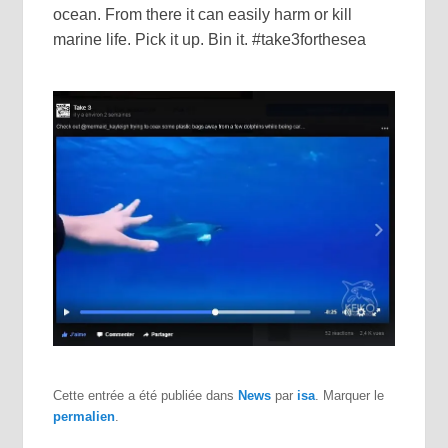
ocean. From there it can easily harm or kill
marine life. Pick it up. Bin it. #take3forthesea
Cette entrée a été publiée dans
News
par
isa
. Marquer le
permalien
.