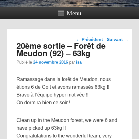
Menu
Navigation dans les
←
Précédent
Suivant
→
20ème sortie – Forêt de
articles
Meudon (92) – 63kg
Publié le
24 novembre 2016
par
isa
Ramassage dans la forêt de Meudon, nous
étions 6 de Colt et avons ramassés 63kg !!
Bravo à l’équipe hyper motivée !!
On dormira bien ce soir !
Clean up in the Meudon forest, we were 6 and
have picked up 63kg !!
Congratulations to the wonderful team, very